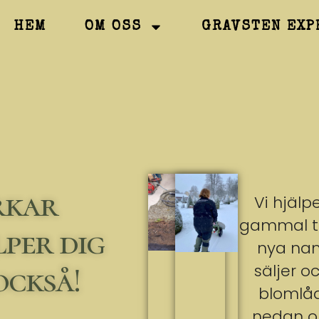
HEM
OM OSS
GRAVSTEN EXP
erkar
Vi hjälpe
gammal tex
lper dig
nya namn
också!
säljer o
blomlåd
nedan om